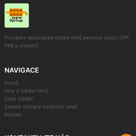
Provádím ekologické čištění filtrů pevných částic DPF,
FAB a chladičů.
NAVIGACE
Domů
Více o čištění filtrů
Ceny čištění
Zásady ochrany osobních údajů
Kontakt