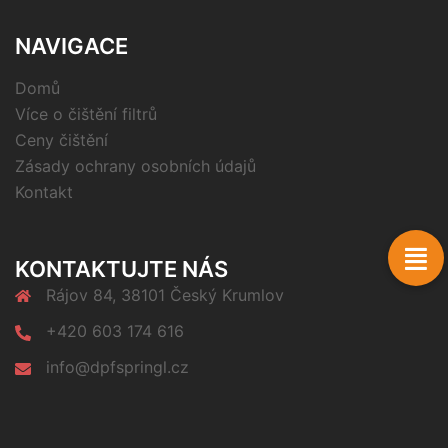
NAVIGACE
Domů
Více o čištění filtrů
Ceny čištění
Zásady ochrany osobních údajů
Kontakt
KONTAKTUJTE NÁS
Rájov 84, 38101 Český Krumlov
+420 603 174 616
info@dpfspringl.cz