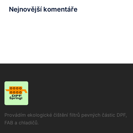
Nejnovější komentáře
Provádím ekologické čištění filtrů pevných částic DPF,
FAB a chladičů.